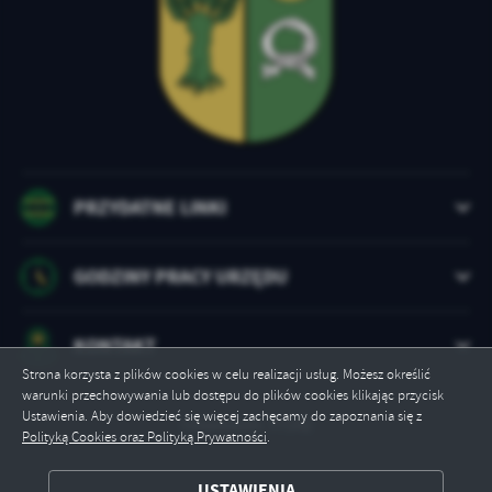
PRZYDATNE LINKI
GODZINY PRACY URZĘDU
KONTAKT
Strona korzysta z plików cookies w celu realizacji usług. Możesz określić
warunki przechowywania lub dostępu do plików cookies klikając przycisk
Ustawienia. Aby dowiedzieć się więcej zachęcamy do zapoznania się z
Odwiedzin: 77142
Polityką Cookies oraz Polityką Prywatności
.
ZAPISZ WYBRANE
USTAWIENIA