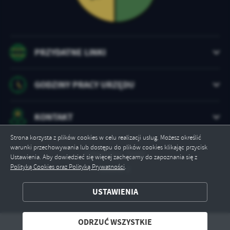
PRZYDATNE LINKI
GODZINY PRACY URZĘDU
KONTAKT
Strona korzysta z plików cookies w celu realizacji usług. Możesz określić
warunki przechowywania lub dostępu do plików cookies klikając przycisk
Odwiedzin: 78492
Ustawienia. Aby dowiedzieć się więcej zachęcamy do zapoznania się z
Polityką Cookies oraz Polityką Prywatności
.
Online: 2
ZAPISZ WYBRANE
USTAWIENIA
ODRZUĆ WSZYSTKIE
ODRZUĆ WSZYSTKIE