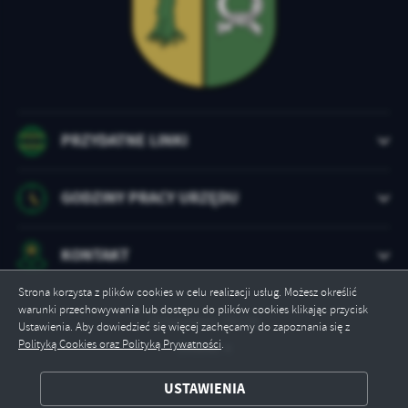
PRZYDATNE LINKI
GODZINY PRACY URZĘDU
KONTAKT
Strona korzysta z plików cookies w celu realizacji usług. Możesz określić
warunki przechowywania lub dostępu do plików cookies klikając przycisk
Odwiedzin: 78228
Ustawienia. Aby dowiedzieć się więcej zachęcamy do zapoznania się z
Polityką Cookies oraz Polityką Prywatności
.
Online: 4
ZAPISZ WYBRANE
USTAWIENIA