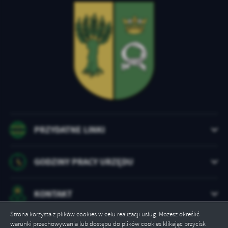
treści w postaci wiadomości, ofert, komunikatów mediów
dniem wolnym od pracy dla pracowników Urzędu
społecznościowych.
Gminy w Rokietnicy
w zamian za święto przypadające
w sobotę w dniu 15 sierpnia 2026 roku.
PRZYDATNE LINKI
GODZINY PRACY URZĘDU
KONTAKT
Strona korzysta z plików cookies w celu realizacji usług. Możesz określić
warunki przechowywania lub dostępu do plików cookies klikając przycisk