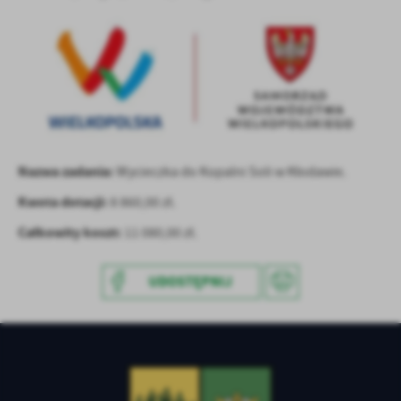
treści w postaci wiadomości, ofert, komunikatów mediów
społecznościowych.
Nazwa zadania:
Wycieczka do Kopalni Soli w Kłodawie.
Kwota dotacji:
8 860,00 zł.
Całkowity koszt:
11 080,00 zł.
UDOSTĘPNIJ