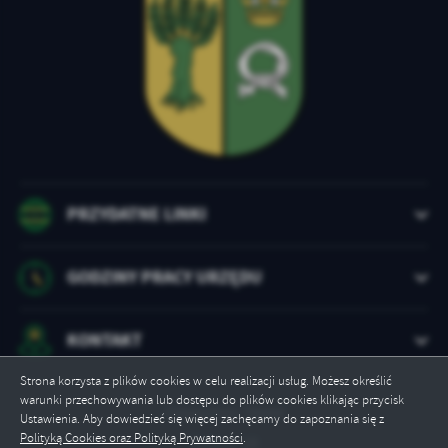
PRZYDATNE LINKI
GODZINY PRACY URZĘDU
KONTAKT
Strona korzysta z plików cookies w celu realizacji usług. Możesz określić
warunki przechowywania lub dostępu do plików cookies klikając przycisk
Odwiedzin: 78444
Ustawienia. Aby dowiedzieć się więcej zachęcamy do zapoznania się z
Polityką Cookies oraz Polityką Prywatności
.
Online: 10