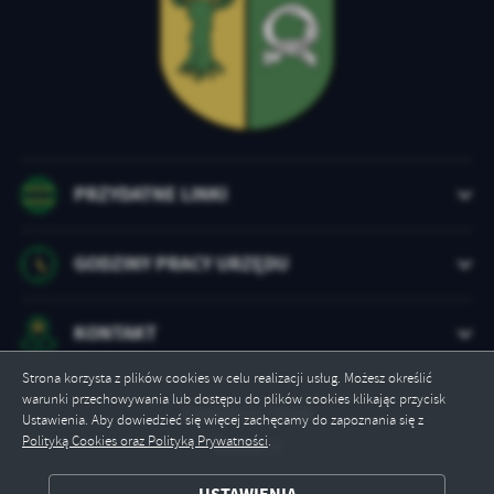
treści w postaci wiadomości, ofert, komunikatów mediów
społecznościowych.
PRZYDATNE LINKI
GODZINY PRACY URZĘDU
KONTAKT
Strona korzysta z plików cookies w celu realizacji usług. Możesz określić
warunki przechowywania lub dostępu do plików cookies klikając przycisk
Odwiedzin: 78398
Ustawienia. Aby dowiedzieć się więcej zachęcamy do zapoznania się z
Polityką Cookies oraz Polityką Prywatności
.
Online: 2