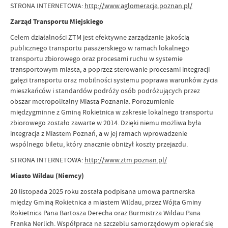
STRONA INTERNETOWA:
http://www.aglomeracja.poznan.pl/
Zarząd Transportu Miejskiego
Celem działalności ZTM jest efektywne zarządzanie jakością
publicznego transportu pasażerskiego w ramach lokalnego
transportu zbiorowego oraz procesami ruchu w systemie
transportowym miasta, a poprzez sterowanie procesami integracji
gałęzi transportu oraz mobilności systemu poprawa warunków życia
mieszkańców i standardów podróży osób podróżujących przez
obszar metropolitalny Miasta Poznania. Porozumienie
międzygminne z Gminą Rokietnica w zakresie lokalnego transportu
zbiorowego zostało zawarte w 2014. Dzięki niemu możliwa była
integracja z Miastem Poznań, a w jej ramach wprowadzenie
wspólnego biletu, który znacznie obniżył koszty przejazdu.
STRONA INTERNETOWA:
http://www.ztm.poznan.pl/
Miasto Wildau (Niemcy)
20 listopada 2025 roku została podpisana umowa partnerska
między Gminą Rokietnica a miastem Wildau, przez Wójta Gminy
Rokietnica Pana Bartosza Derecha oraz Burmistrza Wildau Pana
Franka Nerlich. Współpraca na szczeblu samorządowym opierać się