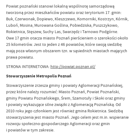
Powiat poznański stanowi lokalną wspólnotę samorządową
tworzoną przez mieszkańców powiatu oraz terytorium 17. gmin:
Buk, Czerwonak, Dopiewo, Kleszczewo, Komorniki, Kostrzyn, Kórnik,
Luboń, Mosina, Murowana Goślina, Pobiedziska, Puszczykowo,
Rokietnica, Stęszew, Suchy Las, Swarzędz i Tarnowo Podgórne.
Owe 17 gmin otacza miasto Poznań pierścieniem o szerokości około
25 kilometrów. Jest to jeden z 46 powiatów, które swoją siedzibę
mają poza własnym obszarem tzn. w sąsiednich miastach mających
prawa powiatu.
STRONA INTERNETOWA:
http://powiat.poznan.pl/
Stowarzyszenie Metropolia Poznań
Stowarzyszenie zrzesza gminy i powiaty Aglomeracji Poznańskiej,
przez które należy rozumieć: Miasto Poznań, Powiat Poznański,
gminy Powiatu Poznańskiego, Śrem, Szamotuły i Skoki oraz gminy
i powiaty wykazujące silne związki z Aglomeracją Poznańską. Od
2010 roku jego członkiem jest również gmina Rokietnica. Siedzibą
stowarzyszenia jest miasto Poznań. Jego celem jest m.in. wspieranie
rozwoju społeczno-gospodarczego Aglomeracji oraz gmin
i powiatów w tym zakresie.