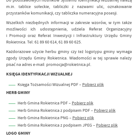
Do podstawowych nośników Systemu Identyfikacji Wizualnej należą
m.in. tablice sołeckie, tabliczki z nazwami ulic, oznakowanie
przystanków komunikacji, czy tabliczka numeracyjna posesji.
Wszelkich niezbędnych informacji w zakresie wzorów, w tym także
możliwości ich udostępnienia, udziela Referat Organizacyjny
i Promocji oraz Referat Inwestycji i Infrastruktury Urzędu Gminy
Rokietnica. Tel: 61 89 60 614, 61 89 60 625.
Każdorazowe użycie herbu gminy czy też logotypu gminy wymaga
zgody Urzędu Gminy Rokietnica. Wiadomości w tej sprawie należy
pisać na adres e-mail: promocja@rokietnica.pl.
KSIĘGA IDENTYFIKACJI WIZUALNEJ
Księga Tożsamości Wizualnej PDF –
Pobierz plik
HERB GMINY
Herb Gmina Rokietnica PDF –
Pobierz plik
Herb Gmina Rokietnica z podpisem PDF –
Pobierz plik
Herb Gmina Rokietnica PNG –
Pobierz plik
Herb Gmina Rokietnica z podpisem JPEG –
Pobierz plik
LOGO GMINY