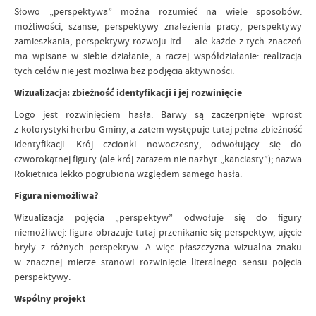
Słowo „perspektywa” można rozumieć na wiele sposobów:
możliwości, szanse, perspektywy znalezienia pracy, perspektywy
zamieszkania, perspektywy rozwoju itd. – ale każde z tych znaczeń
ma wpisane w siebie działanie, a raczej współdziałanie: realizacja
tych celów nie jest możliwa bez podjęcia aktywności.
Wizualizacja: zbieżność identyfikacji i jej rozwinięcie
Logo jest rozwinięciem hasła. Barwy są zaczerpnięte wprost
z kolorystyki herbu Gminy, a zatem występuje tutaj pełna zbieżność
identyfikacji. Krój czcionki nowoczesny, odwołujący się do
czworokątnej figury (ale krój zarazem nie nazbyt „kanciasty”); nazwa
Rokietnica lekko pogrubiona względem samego hasła.
Figura niemożliwa?
Wizualizacja pojęcia „perspektyw” odwołuje się do figury
niemożliwej: figura obrazuje tutaj przenikanie się perspektyw, ujęcie
bryły z różnych perspektyw. A więc płaszczyzna wizualna znaku
w znacznej mierze stanowi rozwinięcie literalnego sensu pojęcia
perspektywy.
Wspólny projekt