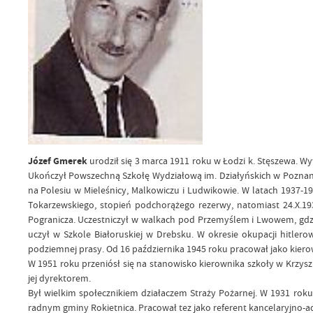
Józef Gmerek
urodził się 3 marca 1911 roku w Łodzi k. Stęszewa. Wy
Ukończył Powszechną Szkołę Wydziałową im. Działyńskich w Poznani
na Polesiu w Mieleśnicy, Malkowiczu i Ludwikowie. W latach 1937-1
Tokarzewskiego, stopień podchorążego rezerwy, natomiast 24.X.1
Pogranicza. Uczestniczył w walkach pod Przemyślem i Lwowem, gdzie d
uczył w Szkole Białoruskiej w Drebsku. W okresie okupacji hitler
podziemnej prasy. Od 16 października 1945 roku pracował jako kiero
W 1951 roku przeniósł się na stanowisko kierownika szkoły w Krzysz
jej dyrektorem.
Był wielkim społecznikiem działaczem Straży Pożarnej. W 1931 roku
radnym gminy Rokietnica. Pracował tez jako referent kancelaryjno-a