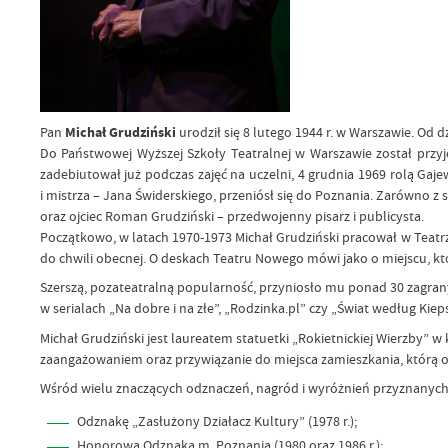
Pan
Michał Grudziński
urodził się 8 lutego 1944 r. w Warszawie. Od 
Do Państwowej Wyższej Szkoły Teatralnej w Warszawie został przyj
zadebiutował już podczas zajęć na uczelni, 4 grudnia 1969 rolą Ga
i mistrza – Jana Świderskiego, przeniósł się do Poznania. Zarówno 
oraz ojciec Roman Grudziński – przedwojenny pisarz i publicysta.
Początkowo, w latach 1970-1973 Michał Grudziński pracował w Teatr
do chwili obecnej. O deskach Teatru Nowego mówi jako o miejscu, kt
Szerszą, pozateatralną popularność, przyniosło mu ponad 30 zagrany
w serialach „Na dobre i na złe”, „Rodzinka.pl” czy „Świat według Kieps
Michał Grudziński jest laureatem statuetki „Rokietnickiej Wierzby” 
zaangażowaniem oraz przywiązanie do miejsca zamieszkania, którą o
Wśród wielu znaczących odznaczeń, nagród i wyróżnień przyznanych
Odznakę „Zasłużony Działacz Kultury” (1978 r.);
Honorowa Odznaka m. Poznania (1980 oraz 1986 r.);