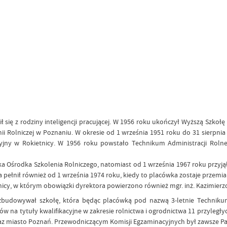
 się z rodziny inteligencji pracującej. W 1956 roku ukończył Wyższą Szkołę
emii Rolniczej w Poznaniu. W okresie od 1 września 1951 roku do 31 sier
ny w Rokietnicy. W 1956 roku powstało Technikum Administracji Rolnej
 Ośrodka Szkolenia Rolniczego, natomiast od 1 września 1967 roku przyją
pełnił również od 1 września 1974 roku, kiedy to placówka zostaje przem
nicy, w którym obowiązki dyrektora powierzono również mgr. inż. Kazimierz
zbudowywał szkołę, która będąc placówką pod nazwą 3-letnie Technikum 
 na tytuły kwalifikacyjne w zakresie rolnictwa i ogrodnictwa 11 przyległ
az miasto Poznań. Przewodniczącym Komisji Egzaminacyjnych był zawsze Pa