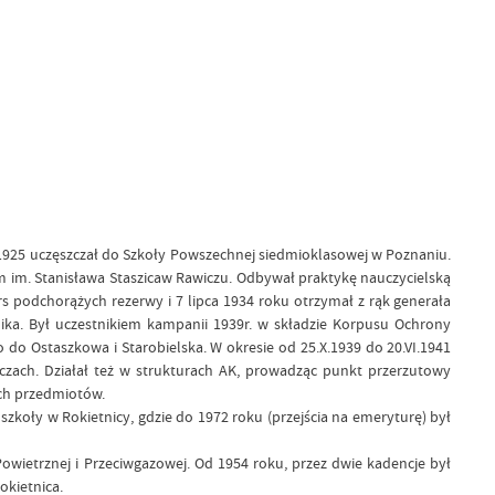
917-1925 uczęszczał do Szkoły Powszechnej siedmioklasowej w Poznaniu.
 im. Stanisława Staszicaw Rawiczu. Odbywał praktykę nauczycielską
s podchorążych rezerwy i 7 lipca 1934 roku otrzymał z rąk generała
ka. Był uczestnikiem kampanii 1939r. w składzie Korpusu Ochrony
o do Ostaszkowa i Starobielska. W okresie od 25.X.1939 do 20.VI.1941
iczach. Działał też w strukturach AK, prowadząc punkt przerzutowy
ich przedmiotów.
zkoły w Rokietnicy, gdzie do 1972 roku (przejścia na emeryturę) był
owietrznej i Przeciwgazowej. Od 1954 roku, przez dwie kadencje był
okietnica.