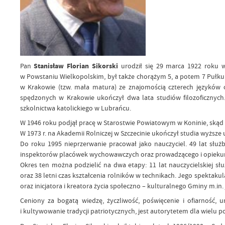
Pan
Stanisław Florian Sikorski
urodził się 29 marca 1922 roku w 
w Powstaniu Wielkopolskim, był także chorążym 5, a potem 7 Pułku Ar
w Krakowie (tzw. mała matura) ze znajomością czterech języków obc
spędzonych w Krakowie ukończył dwa lata studiów filozoficznych
szkolnictwa katolickiego w Lubrańcu.
W 1946 roku podjął pracę w Starostwie Powiatowym w Koninie, ską
W 1973 r. na Akademii Rolniczej w Szczecinie ukończył studia wyższe u
Do roku 1995 nieprzerwanie pracował jako nauczyciel. 49 lat słu
inspektorów placówek wychowawczych oraz prowadzącego i opiekuna
Okres ten można podzielić na dwa etapy: 11 lat nauczycielskiej sł
oraz 38 letni czas kształcenia rolników w technikach. Jego spektak
oraz inicjatora i kreatora życia społeczno – kulturalnego Gminy m.i
Ceniony za bogatą wiedzę, życzliwość, poświęcenie i ofiarność,
i kultywowanie tradycji patriotycznych, jest autorytetem dla wiel