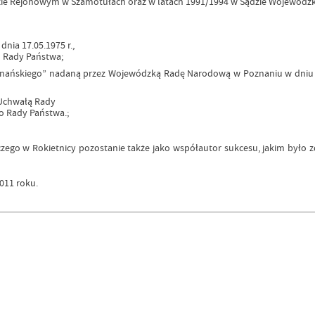
Sądzie Rejonowym w Szamotułach oraz w latach 1991/1994 w Sądzie Wojewódz
ia 17.05.1975 r.,
o Rady Państwa;
ańskiego” nadaną przez Wojewódzką Radę Narodową w Poznaniu w dniu 12
Uchwałą Rady
o Rady Państwa.;
o w Rokietnicy pozostanie także jako współautor sukcesu, jakim było zdo
011 roku.