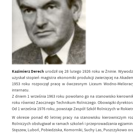
Kazimierz Derech
urodził się 28 lutego 1926 roku w Żninie. Wywodził
uzyskał stopień magistra ekonomiki produkcji zwierzęcej na Akad
1953 roku rozpoczął pracę w ówczesnym Liceum Wodno-Melioracyj
internatu.
Z dniem 1 września 1963 roku powołano go na stanowisko kierownika
roku również Zaocznego Technikum Rolniczego. Obowiązki dyrektora 
Od 1 września 1976 roku, powstaje Zespół Szkół Rolniczych w Rokiet
W okresie ponad 40 letniej pracy na stanowisku kierowniczym ro
Rolniczych obsługiwał w ramach szkoleń i przeprowadzania egzaminów
Stęszew, Luboń, Pobiedziska, Komorniki, Suchy Las, Puszczykowo or