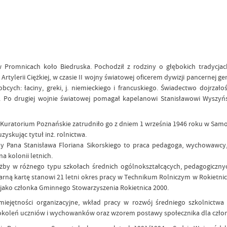
Promnicach koło Biedruska. Pochodził z rodziny o głębokich tradycjach 
tylerii Ciężkiej, w czasie II wojny światowej oficerem dywizji pancernej g
ych: łaciny, greki, j. niemieckiego i francuskiego. Świadectwo dojrzało
. Po drugiej wojnie światowej pomagał kapelanowi Stanisławowi Wyszy
d Kuratorium Poznańskie zatrudniło go z dniem 1 września 1946 roku w S
zyskując tytuł inż. rolnictwa.
żby Pana Stanisława Floriana Sikorskiego to praca pedagoga, wychowawcy,
 kolonii letnich.
użby w różnego typu szkołach średnich ogólnokształcących, pedagogicznyc
ularną kartę stanowi 21 letni okres pracy w Technikum Rolniczym w Rokietn
n. jako członka Gminnego Stowarzyszenia Rokietnica 2000.
 umiejętności organizacyjne, wkład pracy w rozwój średniego szkolnic
u pokoleń uczniów i wychowanków oraz wzorem postawy społecznika dla czł