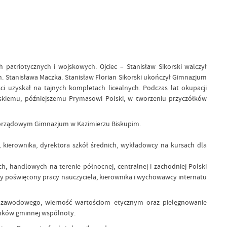
patriotycznych i wojskowych. Ojciec – Stanisław Sikorski walczył
en. Stanisława Maczka. Stanisław Florian Sikorski ukończył Gimnazjum
ści uzyskał na tajnych kompletach licealnych. Podczas lat okupacji
ńskiemu, późniejszemu Prymasowi Polski, w tworzeniu przyczółków
amorządowym Gimnazjum w Kazimierzu Biskupim.
 kierownika, dyrektora szkół średnich, wykładowcy na kursach dla
h, handlowych na terenie północnej, centralnej i zachodniej Polski
icy poświęcony pracy nauczyciela, kierownika i wychowawcy internatu
twa zawodowego, wierność wartościom etycznym oraz pielęgnowanie
onków gminnej wspólnoty.