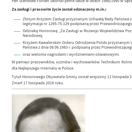
Pan Stanisław Florian Sikorski pełnił także w latach 1986/1990 w 
Za zasługi i pracowite życie został odznaczony m.in.:
Złotym Krzyżem Zasługi przyznanym Uchwałą Rady Państwa z dn
legitymacja nr 1295-75-129 podpisaną przez Przewodnicząceg
Odznaką Honorową „Za Zasługi w Rozwoju Województwa Pozn
Narodowej;
Krzyżem Kawalerskim Orderu Odrodzenia Polski przyznanym 
Państwa z dnia 08.06.1983 r. podpisaną przez Przewodnicząceg
oraz wieloma nagrodami i wyróżnieniami oświatowymi.
W pamięci pracowników, uczniów i wychowanków Technikum Rolniczeg
dla Najlepszego Internatu w Polsce.
Tytuł Honorowego Obywatela Gminy został wręczony 11 listopada 2
Zmarł 17 listopada 2016 roku.