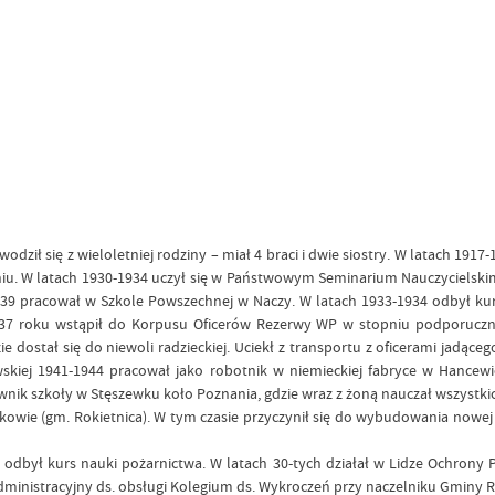
wodził się z wieloletniej rodziny – miał 4 braci i dwie siostry. W latach 1
u. W latach 1930-1934 uczył się w Państwowym Seminarium Nauczycielskim
939 pracował w Szkole Powszechnej w Naczy. W latach 1933-1934 odbył kur
937 roku wstąpił do Korpusu Oficerów Rezerwy WP w stopniu podporuczni
ostał się do niewoli radzieckiej. Uciekł z transportu z oficerami jadąceg
owskiej 1941-1944 pracował jako robotnik w niemieckiej fabryce w Hancew
wnik szkoły w Stęszewku koło Poznania, gdzie wraz z żoną nauczał wszystk
kowie (gm. Rokietnica). W tym czasie przyczynił się do wybudowania nowej s
 odbył kurs nauki pożarnictwa. W latach 30-tych działał w Lidze Ochrony P
dministracyjny ds. obsługi Kolegium ds. Wykroczeń przy naczelniku Gminy R