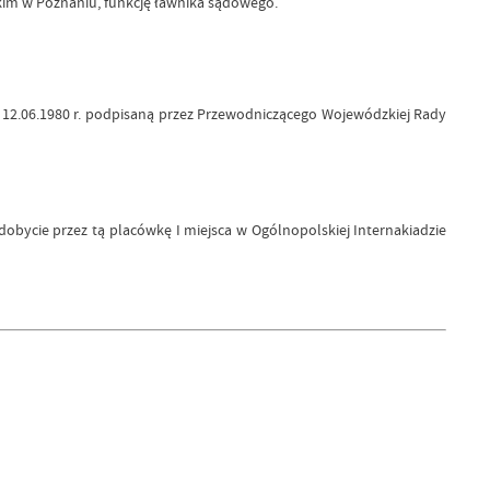
kim w Poznaniu, funkcję ławnika sądowego.
.06.1980 r. podpisaną przez Przewodniczącego Wojewódzkiej Rady
bycie przez tą placówkę I miejsca w Ogólnopolskiej Internakiadzie