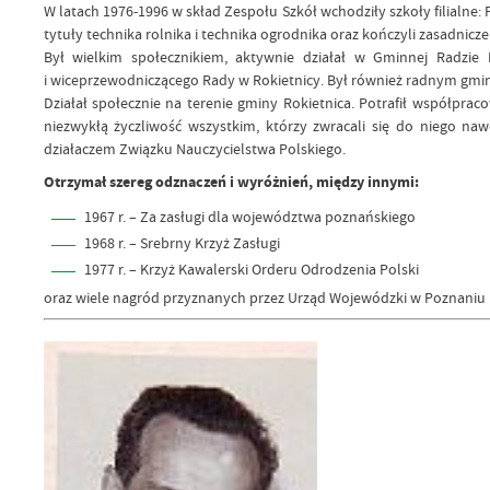
W latach 1976-1996 w skład Zespołu Szkół wchodziły szkoły filialne
tytuły technika rolnika i technika ogrodnika oraz kończyli zasadnicze 
Był wielkim społecznikiem, aktywnie działał w Gminnej Radzie 
i wiceprzewodniczącego Rady w Rokietnicy. Był również radnym gmin
Działał społecznie na terenie gminy Rokietnica. Potrafił współpr
niezwykłą życzliwość wszystkim, którzy zwracali się do niego n
działaczem Związku Nauczycielstwa Polskiego.
Otrzymał szereg odznaczeń i wyróżnień, między innymi:
1967 r. – Za zasługi dla województwa poznańskiego
1968 r. – Srebrny Krzyż Zasługi
1977 r. – Krzyż Kawalerski Orderu Odrodzenia Polski
oraz wiele nagród przyznanych przez Urząd Wojewódzki w Poznaniu 