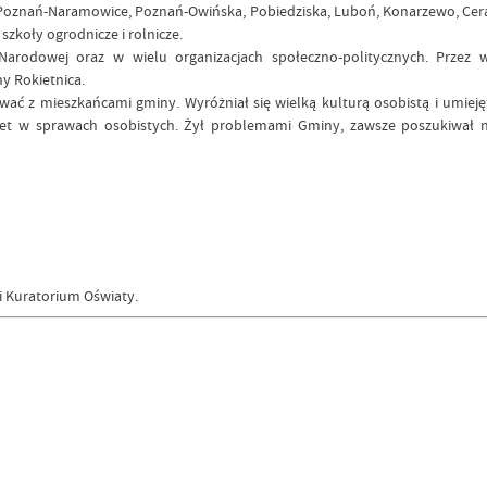
: Poznań-Naramowice, Poznań-Owińska, Pobiedziska, Luboń, Konarzewo, Cera
szkoły ogrodnicze i rolnicze.
Narodowej oraz w wielu organizacjach społeczno-politycznych. Przez w
y Rokietnica.
acować z mieszkańcami gminy. Wyróżniał się wielką kulturą osobistą i umi
awet w sprawach osobistych. Żył problemami Gminy, zawsze poszukiwał
i Kuratorium Oświaty.