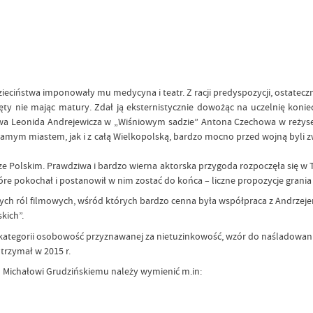
dzieciństwa imponowały mu medycyna i teatr. Z racji predyspozycji, ostateczn
ęty nie mając matury. Zdał ją eksternistycznie dowożąc na uczelnię koni
jewa Leonida Andrejewicza w „Wiśniowym sadzie” Antona Czechowa w reżyse
z samym miastem, jak i z całą Wielkopolską, bardzo mocno przed wojną byli
ze Polskim. Prawdziwa i bardzo wierna aktorska przygoda rozpoczęła się w 
óre pokochał i postanowił w nim zostać do końca – liczne propozycje grani
ch ról filmowych, wśród których bardzo cenna była współpraca z Andrzejem
kich”.
w kategorii osobowość przyznawanej za nietuzinkowość, wzór do naśladowania
trzymał w 2015 r.
 Michałowi Grudzińskiemu należy wymienić m.in: