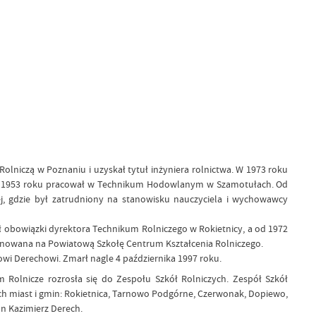
 Rolniczą w Poznaniu i uzyskał tytuł inżyniera rolnictwa. W 1973 roku
pnia 1953 roku pracował w Technikum Hodowlanym w Szamotułach. Od
, gdzie był zatrudniony na stanowisku nauczyciela i wychowawcy
ł obowiązki dyrektora Technikum Rolniczego w Rokietnicy, a od 1972
ianowana na Powiatową Szkołę Centrum Kształcenia Rolniczego.
owi Derechowi. Zmarł nagle 4 października 1997 roku.
Rolnicze rozrosła się do Zespołu Szkół Rolniczych. Zespół Szkół
ych miast i gmin: Rokietnica, Tarnowo Podgórne, Czerwonak, Dopiewo,
n Kazimierz Derech.