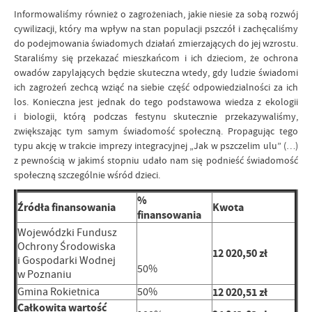
Informowaliśmy również o zagrożeniach, jakie niesie za sobą rozwój
cywilizacji, który ma wpływ na stan populacji pszczół i zachęcaliśmy
do podejmowania świadomych działań zmierzających do jej wzrostu.
Staraliśmy się przekazać mieszkańcom i ich dzieciom, że ochrona
owadów zapylających będzie skuteczna wtedy, gdy ludzie świadomi
ich zagrożeń zechcą wziąć na siebie część odpowiedzialności za ich
los. Konieczna jest jednak do tego podstawowa wiedza z ekologii
i biologii, którą podczas festynu skutecznie przekazywaliśmy,
zwiększając tym samym świadomość społeczną. Propagując tego
typu akcję w trakcie imprezy integracyjnej „Jak w pszczelim ulu” (…)
z pewnością w jakimś stopniu udało nam się podnieść świadomość
społeczną szczególnie wśród dzieci.
%
Źródła finansowania
Kwota
finansowania
Wojewódzki Fundusz
Ochrony Środowiska
12 020,50 zł
i Gospodarki Wodnej
50%
w Poznaniu
Gmina Rokietnica
50%
12 020,51 zł
Całkowita wartość