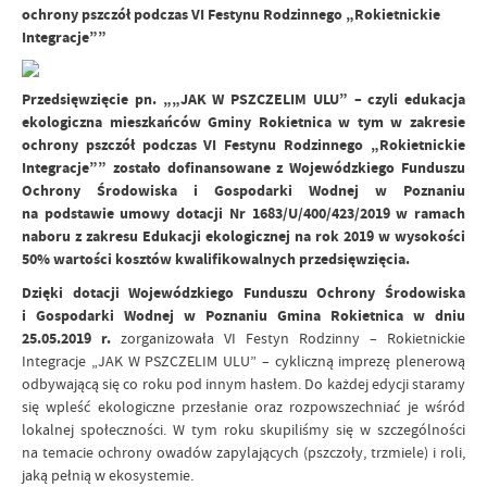
ochrony pszczół podczas VI Festynu Rodzinnego „Rokietnickie
Integracje””
Przedsięwzięcie pn. „„JAK W PSZCZELIM ULU” – czyli edukacja
ekologiczna mieszkańców Gminy Rokietnica w tym w zakresie
ochrony pszczół podczas VI Festynu Rodzinnego „Rokietnickie
Integracje”” zostało dofinansowane z
Wojewódzkiego Funduszu
Ochrony Środowiska i Gospodarki Wodnej w Poznaniu
na podstawie umowy dotacji Nr 1683/U/400/423/2019 w ramach
naboru z zakresu Edukacji ekologicznej na rok 2019 w wysokości
50% wartości kosztów kwalifikowalnych przedsięwzięcia.
Dzięki dotacji
Wojewódzkiego Funduszu Ochrony Środowiska
i Gospodarki Wodnej w Poznaniu Gmina Rokietnica w dniu
25.05.2019 r.
zorganizowała VI Festyn Rodzinny – Rokietnickie
Integracje „JAK W PSZCZELIM ULU” – cykliczną imprezę plenerową
odbywającą się co roku pod innym hasłem. Do każdej edycji staramy
się wpleść ekologiczne przesłanie oraz rozpowszechniać je wśród
lokalnej społeczności. W tym roku skupiliśmy się w szczególności
na temacie ochrony owadów zapylających (pszczoły, trzmiele) i roli,
jaką pełnią w ekosystemie.