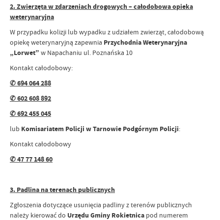
2. Zwierzęta w zdarzeniach drogowych – całodobowa opieka
weterynaryjna
W przypadku kolizji lub wypadku z udziałem zwierząt, całodobową
opiekę weterynaryjną zapewnia
Przychodnia Weterynaryjna
„Lorwet”
w Napachaniu ul. Poznańska 10
Kontakt całodobowy:
✆ 694 064 288
✆ 602 608 892
✆ 692 455 045
lub
Komisariatem Policji w Tarnowie Podgórnym Policji
:
Kontakt całodobowy
✆ 47 77 148 60
3. Padlina na terenach publicznych
Zgłoszenia dotyczące usunięcia padliny z terenów publicznych
należy kierować do
Urzędu Gminy Rokietnica
pod numerem