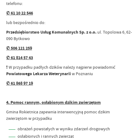
telefonu:
✆ 61 10 22 546
lub bezpośrednio do:
Przedsiębiorstwo Usług Komunalnych Sp. z o.o.
ul. Topolowa 6, 62-
090 Bytkowo
✆ 506 121 259
✆ 61 814 57 43
❗ W przypadku padłych dzików należy najpierw powiadomić
Powiatowego Lekarza Weterynarii
w Poznaniu
✆ 61 868 97 19
4. Pomoc rannym, osłabionym dzikim zwierzętom
Gmina Rokietnica zapewnia interwencyjną pomoc dzikim
zwierzętom w przypadku
obrażeń powstałych w wyniku zdarzeń drogowych
osłabionych i rannych zwierząt