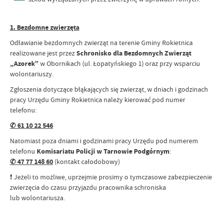
1. Bezdomne zwierzęta
Odławianie bezdomnych zwierząt na terenie Gminy Rokietnica
realizowane jest przez
Schronisko dla Bezdomnych Zwierząt
„Azorek”
w Obornikach (ul. Łopatyńskiego 1) oraz przy wsparciu
wolontariuszy.
Zgłoszenia dotyczące błąkających się zwierząt, w dniach i godzinach
pracy Urzędu Gminy Rokietnica należy kierować pod numer
telefonu:
✆ 61 10 22 546
Natomiast poza dniami i godzinami pracy Urzędu pod numerem
telefonu
Komisariatu Policji w Tarnowie Podgórnym
:
✆ 47 77 148 60
(kontakt całodobowy)
❗ Jeżeli to możliwe, uprzejmie prosimy o tymczasowe zabezpieczenie
zwierzęcia do czasu przyjazdu pracownika schroniska
lub wolontariusza.