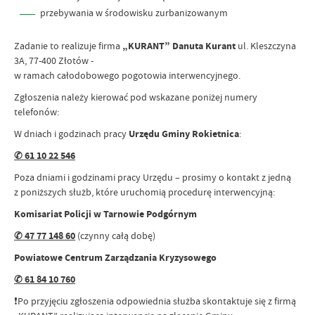
przebywania w środowisku zurbanizowanym
Zadanie to realizuje firma
„KURANT” Danuta Kurant
ul. Kleszczyna
3A, 77-400 Złotów -
w ramach całodobowego pogotowia interwencyjnego.
Zgłoszenia należy kierować pod wskazane poniżej numery
telefonów:
W dniach i godzinach pracy
Urzędu Gminy Rokietnica
:
✆ 61 10 22 546
Poza dniami i godzinami pracy Urzędu – prosimy o kontakt z jedną
z poniższych służb, które uruchomią procedurę interwencyjną:
Komisariat Policji w Tarnowie Podgórnym
✆ 47 77 148 60
(czynny całą dobę)
Powiatowe Centrum Zarządzania Kryzysowego
✆ 61 84 10 760
❗Po przyjęciu zgłoszenia odpowiednia służba skontaktuje się z firmą