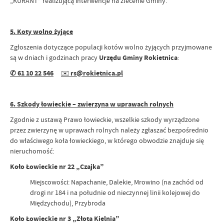
„KURANT” realizującą interwencje na zlecenie Gminy.
5. Koty wolno żyjące
Zgłoszenia dotyczące populacji kotów wolno żyjących przyjmowane
są w dniach i godzinach pracy
Urzędu Gminy Rokietnica
:
✆ 61 10 22 546
✉️
rs@rokietnica.pl
6. Szkody łowieckie – zwierzyna w uprawach rolnych
Zgodnie z ustawą Prawo łowieckie, wszelkie szkody wyrządzone
przez zwierzynę w uprawach rolnych należy zgłaszać bezpośrednio
do właściwego koła łowieckiego, w którego obwodzie znajduje się
nieruchomość:
Koło Łowieckie nr 22 „Czajka”
Miejscowości: Napachanie, Dalekie, Mrowino (na zachód od
drogi nr 184 i na południe od nieczynnej linii kolejowej do
Międzychodu), Przybroda
Koło Łowieckie nr 3 „Złota Kielnia”