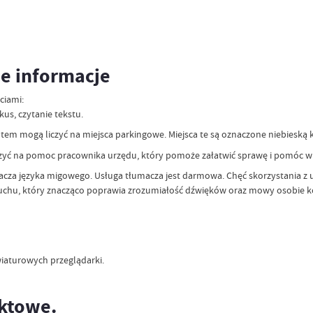
ne informacje
ciami:
us, czytanie tekstu.
em mogą liczyć na miejsca parkingowe. Miejsca te są oznaczone niebieską 
zyć na pomoc pracownika urzędu, który pomoże załatwić sprawę i pomóc w
za języka migowego. Usługa tłumacza jest darmowa. Chęć skorzystania z usłu
łuchu, który znacząco poprawia zrozumiałość dźwięków oraz mowy osobie k
iaturowych przeglądarki.
aktowe.