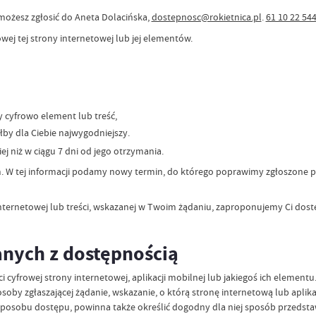
 możesz zgłosić do
Aneta Dolacińska
,
dostepnosc@rokietnica.pl
.
61 10 22 54
ej tej strony internetowej lub jej elementów.
y cyfrowo element lub treść,
łby dla Ciebie najwygodniejszy.
j niż w ciągu 7 dni od jego otrzymania.
ym. W tej informacji podamy nowy termin, do którego poprawimy zgłoszone 
internetowej lub treści, wskazanej w Twoim żądaniu, zaproponujemy Ci dos
anych z dostępnością
yfrowej strony internetowej, aplikacji mobilnej lub jakiegoś ich element
y zgłaszającej żądanie, wskazanie, o którą stronę internetową lub aplika
posobu dostępu, powinna także określić dogodny dla niej sposób przedstawi