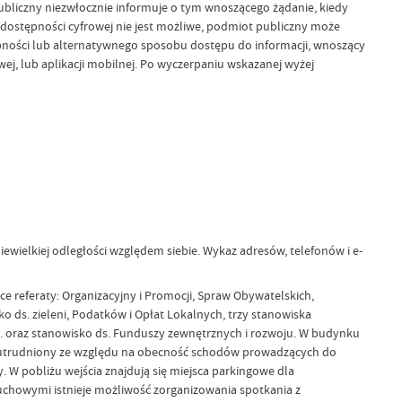
 publiczny niezwłocznie informuje o tym wnoszącego żądanie, kiedy
e dostępności cyfrowej nie jest możliwe, podmiot publiczny może
pności lub alternatywnego sposobu dostępu do informacji, wnoszący
ej, lub aplikacji mobilnej. Po wyczerpaniu wskazanej wyżej
ewielkiej odległości względem siebie. Wykaz adresów, telefonów i e-
 referaty: Organizacyjny i Promocji, Spraw Obywatelskich,
 ds. zieleni, Podatków i Opłat Lokalnych, trzy stanowiska
OC. oraz stanowisko ds. Funduszy zewnętrznych i rozwoju. W budynku
st utrudniony ze względu na obecność schodów prowadzących do
 W pobliżu wejścia znajdują się miejsca parkingowe dla
uchowymi istnieje możliwość zorganizowania spotkania z