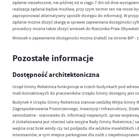
żądanie niezwłocznie, nie później niż w ciągu 7 dni od dnia wystąpi
realizacja żądania będzie możliwa, przy czym termin ten nie może by
zaproponować alternatywny sposób dostępu do informacji. W przypa
żądanie możne złożyć skargę w sprawie zapewniana dostępności cyfrow
procedury można także złożyć wniosek do Rzecznika Praw Obywatels
Wniosek o zapewnienie dostępności można znaleźć na stronie BIP -
Pozostałe informacje
Dostępność architektoniczna
Urząd Gminy Rokietnica funkcjonuje w trzech budynkach pod adresem R
maili kontaktowych do pracowników Urzędu Gminy dostępny jest na s
Budynek A Urzędu Gminy Rokietnica stanowi siedzibę Wójta Gminy Rok
Zagospodarowania Przestrzennego, Inwestycji i Infrastruktury, Dzia
samodzielne - stanowisko ds. informacji niejawnych, spraw wojskowy
A zlokalizowana jest również sala sesyjna Rady Gminy Rokietnica /
wejścia oraz brak windy czy też podjazdu dla wózków inwalidzkich i 
interesantów, w tym miejsce parkingowe dla osób z niepełnosprawn