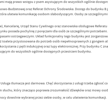
mi mają prawo wstępu z psem asystującym do wszystkich ogólnie dostępn
sowo-Budżetowej oraz Referat Ochrony Środowiska. Dostęp do budynku B j
 która ułatwia komunikację osobom słabosłyszącym. Osoby ze szczególnym
ze), Kancelarię, Urząd Stanu Cywilnego oraz stanowiska obsługowe Referat
nku posiada pochylnię z poręczami dla osób ze szczególnymi potrzebami. 
są pasami ostrzegawczymi. Układ funkcjonalny tego budynku jest zorganiz
eż toaleta przystosowana do potrzeb osób niepełnosprawnych z gongiem 
korzystania z pętli indukcyjnej oraz lupy elektronicznej. Przy budynku C zn
ującym do wszystkich ogólnie dostępnych przestrzeni budynku.
Usługa tłumacza jest darmowa. Chęć skorzystania z usługi trzeba zgłosić co 
em słuchu, który znacząco poprawia zrozumiałość dźwięków oraz mowy osob
ocy dowolnie wybranej przez siebie osoby, w celu ułatwienia komunikacji.