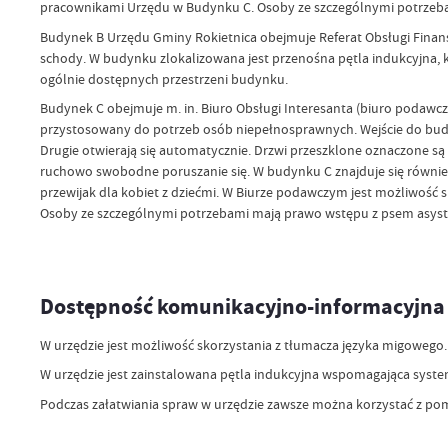
pracownikami Urzędu w Budynku C. Osoby ze szczególnymi potrzeba
Budynek B Urzędu Gminy Rokietnica obejmuje Referat Obsługi Finan
schody. W budynku zlokalizowana jest przenośna pętla indukcyjna,
ogólnie dostępnych przestrzeni budynku.
Budynek C obejmuje m. in. Biuro Obsługi Interesanta (biuro podawc
przystosowany do potrzeb osób niepełnosprawnych. Wejście do budy
Drugie otwierają się automatycznie. Drzwi przeszklone oznaczone 
ruchowo swobodne poruszanie się. W budynku C znajduje się równi
przewijak dla kobiet z dziećmi. W Biurze podawczym jest możliwość s
Osoby ze szczególnymi potrzebami mają prawo wstępu z psem asyst
Dostępność komunikacyjno-informacyjna
W urzędzie jest możliwość skorzystania z tłumacza języka migowego. 
W urzędzie jest zainstalowana pętla indukcyjna wspomagająca syst
Podczas załatwiania spraw w urzędzie zawsze można korzystać z pom