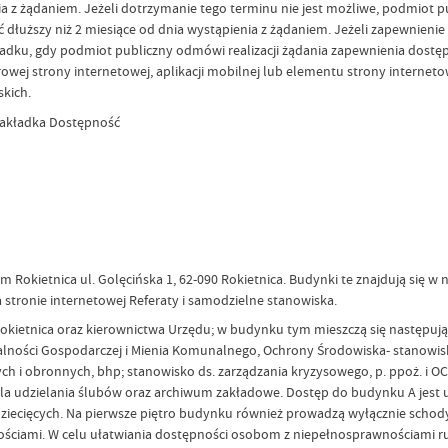
enia z żądaniem. Jeżeli dotrzymanie tego terminu nie jest możliwe, podmiot
ć dłuższy niż 2 miesiące od dnia wystąpienia z żądaniem. Jeżeli zapewnieni
dku, gdy podmiot publiczny odmówi realizacji żądania zapewnienia dostę
ej strony internetowej, aplikacji mobilnej lub elementu strony internetow
kich.
 zakładka Dostępność
okietnica ul. Golęcińska 1, 62-090 Rokietnica. Budynki te znajdują się w ni
tronie internetowej Referaty i samodzielne stanowiska.
ietnica oraz kierownictwa Urzędu; w budynku tym mieszczą się następujące
łalności Gospodarczej i Mienia Komunalnego, Ochrony Środowiska- stanowisko
ch i obronnych, bhp; stanowisko ds. zarządzania kryzysowego, p. ppoż. i 
 sala udzielania ślubów oraz archiwum zakładowe. Dostęp do budynku A je
dziecięcych. Na pierwsze piętro budynku również prowadzą wyłącznie schody.
ościami. W celu ułatwiania dostępności osobom z niepełnosprawnościami r