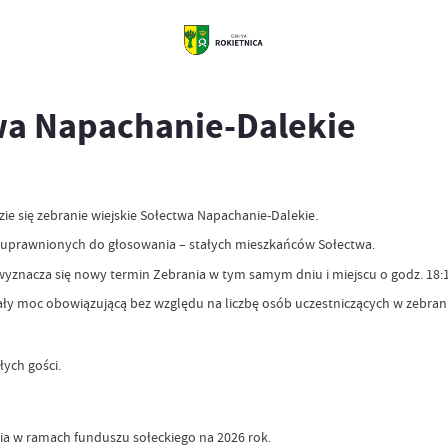
wa Napachanie-Dalekie
dzie się zebranie wiejskie Sołectwa Napachanie-Dalekie.
b uprawnionych do głosowania – stałych mieszkańców Sołectwa.
yznacza się nowy termin Zebrania w tym samym dniu i miejscu o godz. 18:1
ały moc obowiązującą bez względu na liczbę osób uczestniczących w zebran
ych gości.
ia w ramach funduszu sołeckiego na 2026 rok.