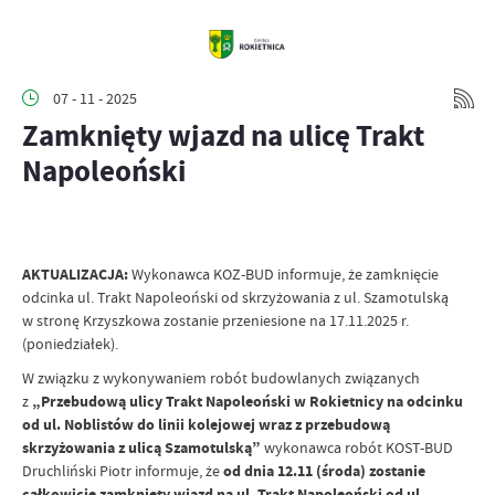
07 - 11 - 2025
Zamknięty wjazd na ulicę Trakt
Napoleoński
AKTUALIZACJA:
Wykonawca KOZ-BUD informuje, że zamknięcie
odcinka ul. Trakt Napoleoński od skrzyżowania z ul. Szamotulską
w stronę Krzyszkowa zostanie przeniesione na 17.11.2025 r.
(poniedziałek).
W związku z wykonywaniem robót budowlanych związanych
z
„Przebudową ulicy Trakt Napoleoński w Rokietnicy na odcinku
od ul. Noblistów do linii kolejowej wraz z przebudową
skrzyżowania z ulicą Szamotulską”
wykonawca robót KOST-BUD
Druchliński Piotr informuje, że
od dnia 12.11 (środa) zostanie
całkowicie zamknięty wjazd na ul. Trakt Napoleoński od ul.